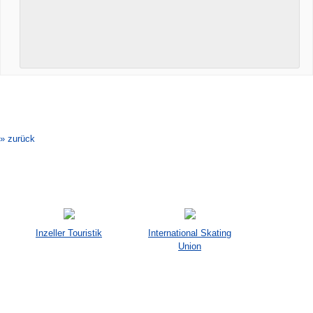
Veranstaltung-
Navigation
» zurück
Inzeller Touristik
International Skating
Union