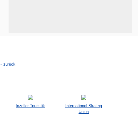
Veranstaltung-
Navigation
» zurück
Inzeller Touristik
International Skating
Union