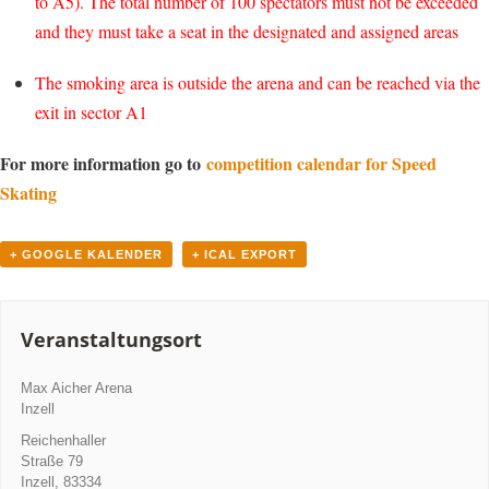
to A5). The total number of 100 spectators must not be exceeded
and they must take a seat in the designated and assigned areas
The smoking area is outside the arena and can be reached via the
exit in sector A1
For more information go to
competition calendar for Speed
Skating
+ GOOGLE KALENDER
+ ICAL EXPORT
Veranstaltungsort
Max Aicher Arena
Inzell
Reichenhaller
Straße 79
Inzell
,
83334