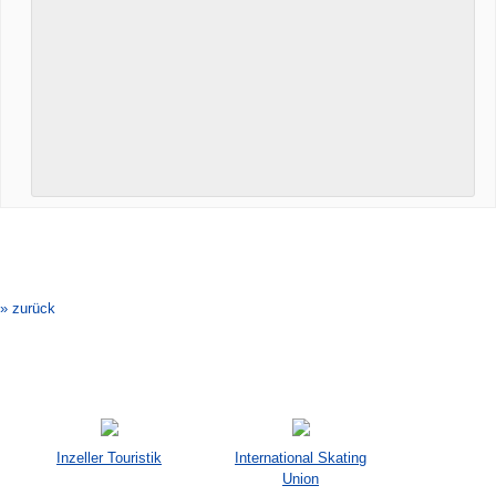
Veranstaltung-
Navigation
» zurück
Inzeller Touristik
International Skating
Union