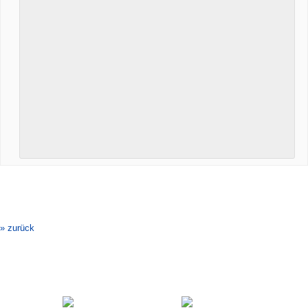
Veranstaltung-
Navigation
» zurück