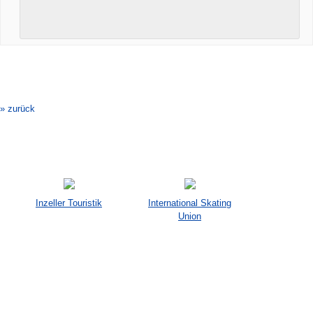
Veranstaltung-
Navigation
» zurück
Inzeller Touristik
International Skating
Union