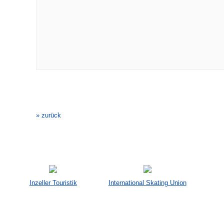
Veranstaltung-
Navigation
» zurück
Inzeller Touristik
International Skating Union