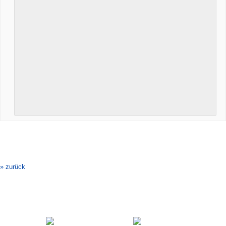
Veranstaltung-
Navigation
» zurück