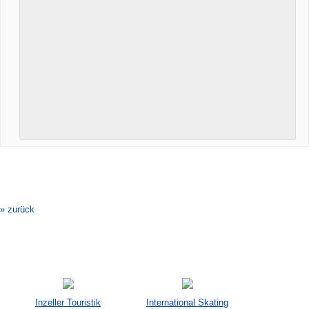
Veranstaltung-
Navigation
» zurück
Inzeller Touristik
International Skating