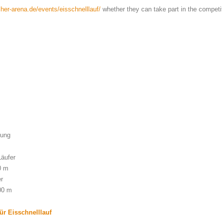
her-arena.de/events/eisschnelllauf/
whether they can take part in the competit
sung
Läufer
0 m
r
00 m
ür Eisschnelllauf