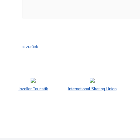
Veranstaltung-
Navigation
» zurück
Inzeller Touristik
International Skating Union