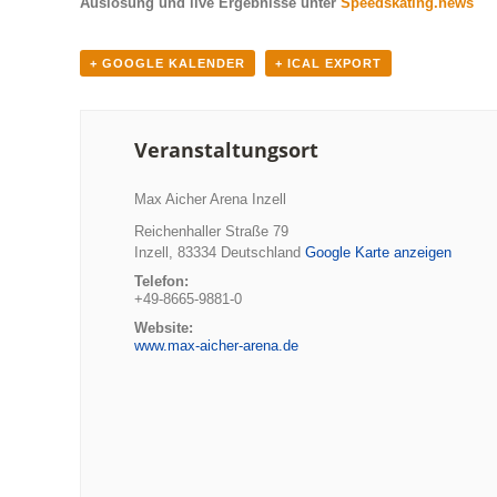
Auslosung und live Ergebnisse unter
Speedskating.news
+ GOOGLE KALENDER
+ ICAL EXPORT
Veranstaltungsort
Max Aicher Arena Inzell
Reichenhaller Straße 79
Inzell
,
83334
Deutschland
Google Karte anzeigen
Telefon:
+49-8665-9881-0
Website:
www.max-aicher-arena.de