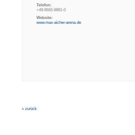
Telefon:
+49-8665-9881-0
Website:
www.max-aicher-arena.de
Veranstaltung-
Navigation
» zurück