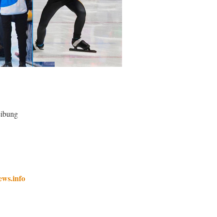
eibung
ews.info