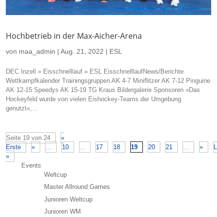
Hochbetrieb in der Max-Aicher-Arena
von
maa_admin
|
Aug. 21, 2022
|
ESL
DEC Inzell » Eisschnelllauf » ESL EisschnelllaufNews/Berichte
Wettkampfkalender Trainingsgruppen AK 4-7 Miniflitzer AK 7-12 Pinguine
AK 12-15 Speedys AK 15-19 TG Kraus Bildergalerie Sponsoren »Das
Hockeyfeld wurde von vielen Eishockey-Teams der Umgebung
genutzt«,...
Seite 19 von 24
«
Erste
«
...
10
...
17
18
19
20
21
...
»
L
»
Events
Weltcup
Master Allround Games
Junioren Weltcup
Junioren WM